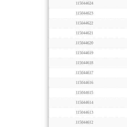
115044624
115044623
115044622
115044621
115044620
115044619
115044618
115044617
115044616
115044615
115044614
115044613
115044612