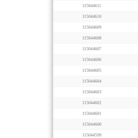
115044611
115044610
115044609
115044608
115044607
115044606
115044605
115044604
115044603
115044602
115044601
115044600
115044599