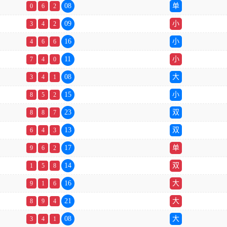
08
单
0
6
2
09
小
3
4
2
16
小
4
6
6
11
小
7
4
0
08
大
3
4
1
15
小
8
5
2
23
双
8
8
7
13
双
6
4
3
17
单
9
6
2
14
双
1
5
8
16
大
9
1
6
21
大
8
9
4
08
大
3
4
1