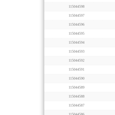
115044598
115044597
115044596
115044595
115044594
115044593
115044592
115044591
115044590
115044589
115044588
115044587
115044586