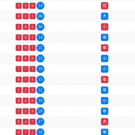
14
双
5
3
6
06
大
0
1
5
04
小
2
0
2
14
单
5
8
1
21
单
5
9
7
23
小
9
6
8
19
小
7
7
5
15
单
8
7
0
12
单
1
2
9
18
小
8
4
6
20
单
7
5
8
17
大
6
4
7
18
单
9
7
2