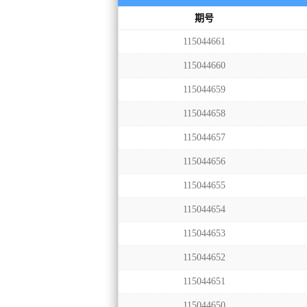
期号
115044661
115044660
115044659
115044658
115044657
115044656
115044655
115044654
115044653
115044652
115044651
115044650