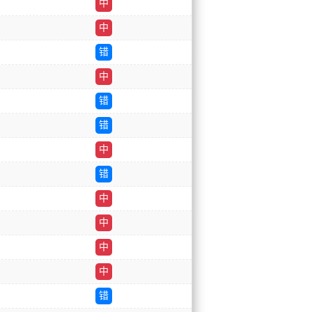
中
中
错
中
错
错
中
错
中
中
中
中
错