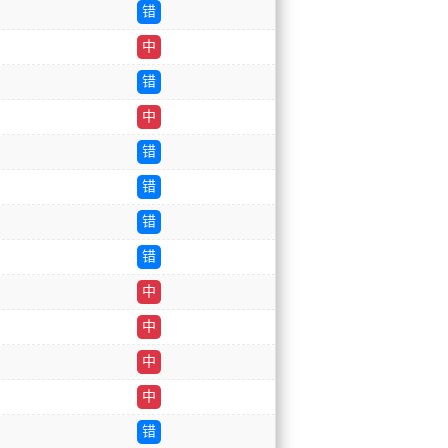
错
中
错
中
错
错
错
错
中
中
中
中
错