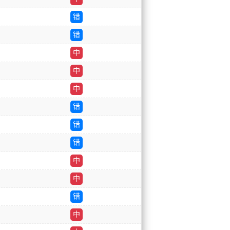
错
错
中
中
中
错
错
错
中
中
错
中