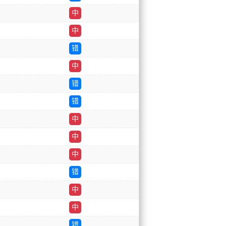
中
中
错
中
错
错
中
中
中
错
中
中
错