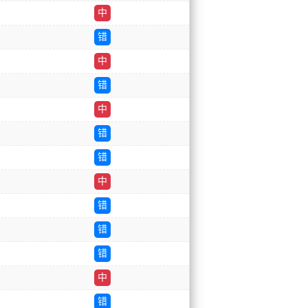
中
错
中
错
中
错
错
中
错
错
错
中
错