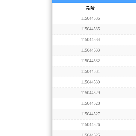
期号
115044536
115044535
115044534
115044533
115044532
115044531
115044530
115044529
115044528
115044527
115044526
115044525