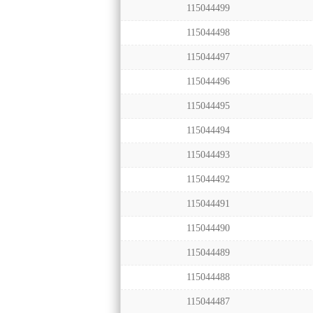
115044499
115044498
115044497
115044496
115044495
115044494
115044493
115044492
115044491
115044490
115044489
115044488
115044487