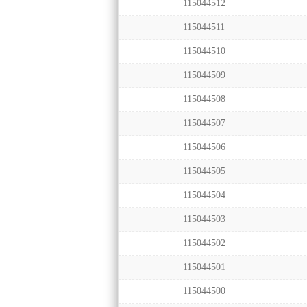
115044512
115044511
115044510
115044509
115044508
115044507
115044506
115044505
115044504
115044503
115044502
115044501
115044500