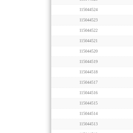
115044524
115044523
115044522
115044521
115044520
115044519
115044518
115044517
115044516
115044515
115044514
115044513