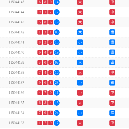
115044145
6
8
0
14
大
中
115044144
9
1
7
17
大
中
115044143
5
8
6
19
大
中
115044142
1
3
1
05
大
错
115044141
8
2
5
15
小
错
115044140
6
4
9
19
小
错
115044139
3
0
5
08
大
错
115044138
7
4
5
16
大
中
115044137
9
6
8
23
小
错
115044136
4
7
0
11
小
中
115044135
6
8
4
18
大
中
115044134
7
9
8
24
小
错
115044133
1
7
9
17
大
中