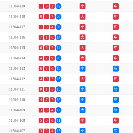
115044119
1
9
2
12
小
中
115044118
9
4
7
20
大
中
115044117
1
3
4
08
小
中
115044116
7
1
6
14
大
中
115044115
6
6
2
14
大
中
115044114
4
7
9
20
大
中
115044113
6
7
6
19
小
错
115044112
4
9
2
15
大
中
115044111
9
1
5
15
小
错
115044110
4
7
7
18
小
错
115044109
3
5
4
12
大
错
115044108
5
6
0
11
小
中
115044107
3
8
4
15
小
错