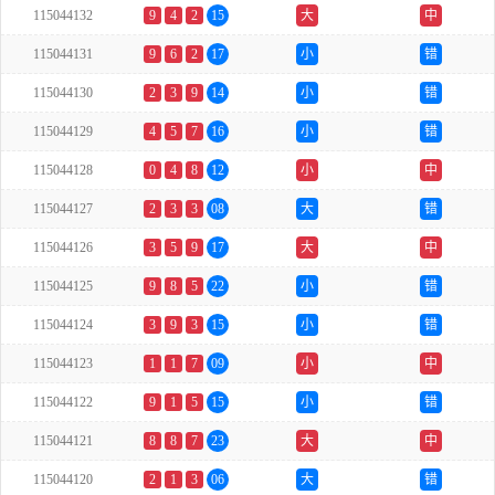
115044132
9
4
2
15
大
中
115044131
9
6
2
17
小
错
115044130
2
3
9
14
小
错
115044129
4
5
7
16
小
错
115044128
0
4
8
12
小
中
115044127
2
3
3
08
大
错
115044126
3
5
9
17
大
中
115044125
9
8
5
22
小
错
115044124
3
9
3
15
小
错
115044123
1
1
7
09
小
中
115044122
9
1
5
15
小
错
115044121
8
8
7
23
大
中
115044120
2
1
3
06
大
错