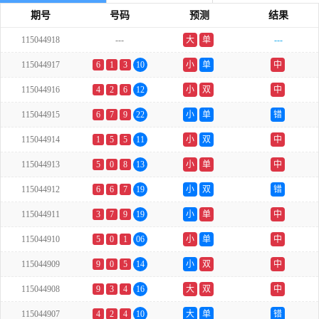
期号
号码
预测
结果
115044918
---
大
单
---
115044917
6
1
3
10
小
单
中
115044916
4
2
6
12
小
双
中
115044915
6
7
9
22
小
单
错
115044914
1
5
5
11
小
双
中
115044913
5
0
8
13
小
单
中
115044912
6
6
7
19
小
双
错
115044911
3
7
9
19
小
单
中
115044910
5
0
1
06
小
单
中
115044909
9
0
5
14
小
双
中
115044908
9
3
4
16
大
双
中
115044907
4
2
4
10
大
单
错