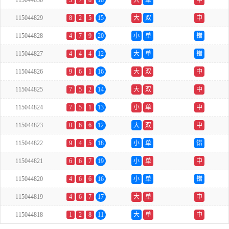
115044830
3
7
8
18
大
单
中
115044829
8
2
5
15
大
双
中
115044828
4
7
9
20
小
单
错
115044827
4
4
4
12
大
单
错
115044826
9
6
1
16
大
双
中
115044825
7
5
2
14
大
双
中
115044824
7
5
1
13
小
单
中
115044823
0
6
6
12
大
双
中
115044822
9
4
5
18
小
单
错
115044821
6
6
7
19
小
单
中
115044820
4
6
6
16
小
单
错
115044819
4
6
7
17
大
单
中
115044818
1
2
8
11
大
单
中