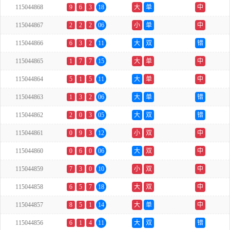
115044868
9
6
3
18
大
单
中
115044867
2
2
2
06
小
单
中
115044866
6
3
2
11
大
双
错
115044865
1
7
7
15
大
单
中
115044864
5
1
5
11
大
单
中
115044863
1
3
2
06
大
单
错
115044862
2
0
3
05
大
双
错
115044861
0
9
3
12
小
双
中
115044860
0
6
0
06
大
双
中
115044859
7
3
0
10
小
双
中
115044858
6
5
7
18
大
双
中
115044857
8
5
1
14
大
单
中
115044856
6
1
4
11
大
双
错