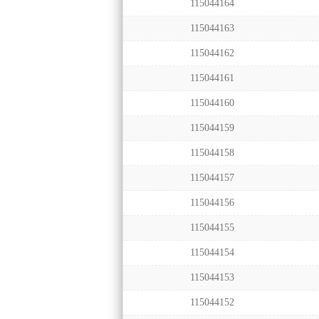
115044164
115044163
115044162
115044161
115044160
115044159
115044158
115044157
115044156
115044155
115044154
115044153
115044152