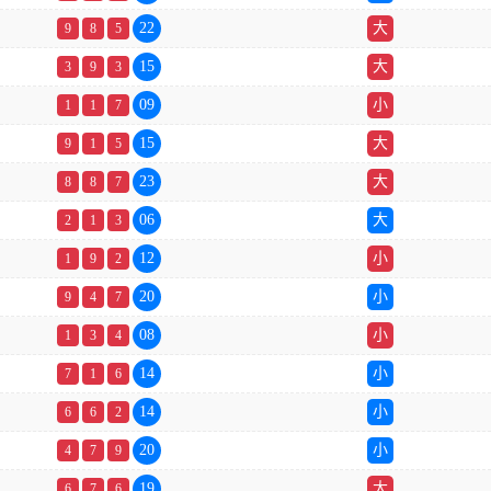
22
大
9
8
5
15
大
3
9
3
09
小
1
1
7
15
大
9
1
5
23
大
8
8
7
06
大
2
1
3
12
小
1
9
2
20
小
9
4
7
08
小
1
3
4
14
小
7
1
6
14
小
6
6
2
20
小
4
7
9
19
大
6
7
6