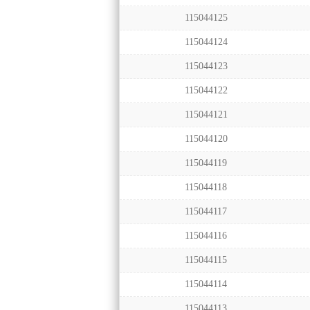
115044125
115044124
115044123
115044122
115044121
115044120
115044119
115044118
115044117
115044116
115044115
115044114
115044113