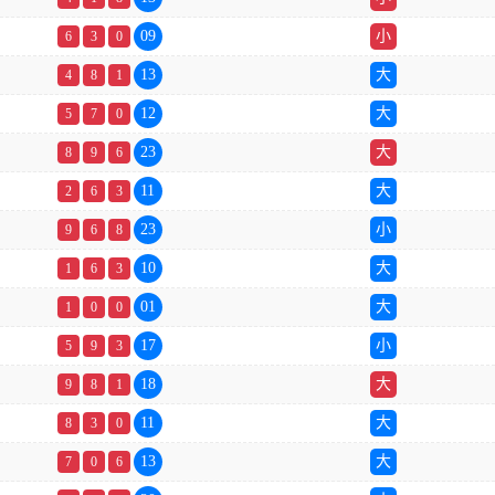
09
小
6
3
0
13
大
4
8
1
12
大
5
7
0
23
大
8
9
6
11
大
2
6
3
23
小
9
6
8
10
大
1
6
3
01
大
1
0
0
17
小
5
9
3
18
大
9
8
1
11
大
8
3
0
13
大
7
0
6