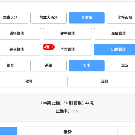
加拿大28
加拿大西28
台湾28
比特币28
诸怀算法
夔牛算法
血屠算法
夫诸算法
毕方算法
山魈算法
组合
杀组
大小
单双
双项
双组
100期 正确：56 期 错误：44 期
正确率：56%
走势