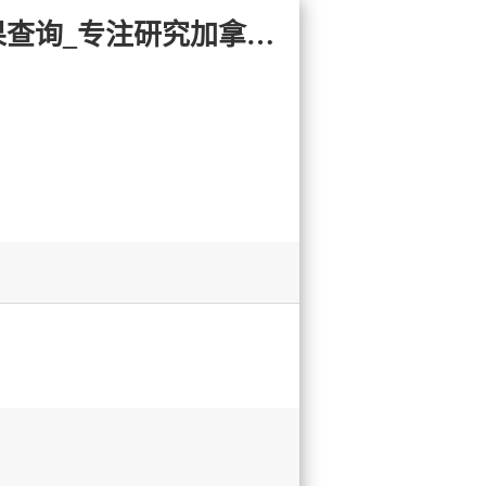
易记地址:28yc.com-加拿大pc在线预测结果-pc28加拿大开奖结果查询_专注研究加拿大预测!