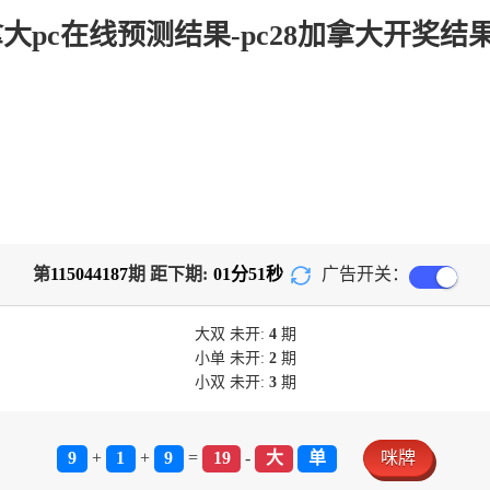
第
115044187
期 距下期:
01
分
51
秒
广告开关：
大双
未开:
4
期
小单
未开:
2
期
小双
未开:
3
期
9
+
1
+
9
=
19
-
大
单
咪牌