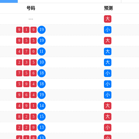
号码
预测
---
大
单
19
小
9
1
9
19
大
9
5
5
11
大
4
7
0
10
大
2
3
5
18
小
7
5
6
18
小
5
9
4
19
小
9
6
4
14
大
4
9
1
15
大
8
2
5
13
小
2
2
9
13
小
4
1
8