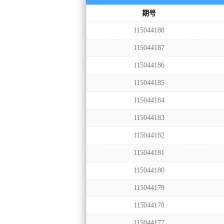
期号
115044188
115044187
115044186
115044185
115044184
115044183
115044182
115044181
115044180
115044179
115044178
115044177