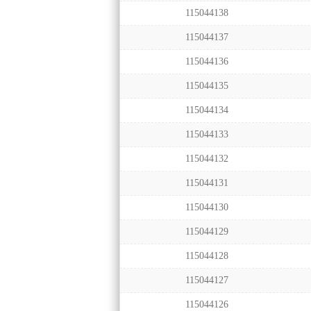
115044138
115044137
115044136
115044135
115044134
115044133
115044132
115044131
115044130
115044129
115044128
115044127
115044126