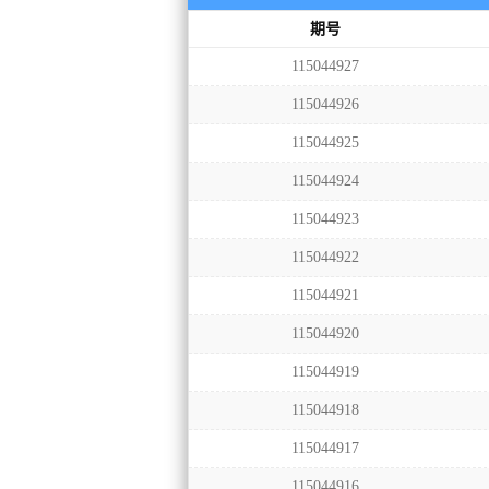
期号
115044927
115044926
115044925
115044924
115044923
115044922
115044921
115044920
115044919
115044918
115044917
115044916