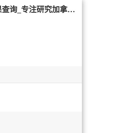
易记地址:28yc.com-加拿大pc在线预测结果-pc28加拿大开奖结果查询_专注研究加拿大预测!