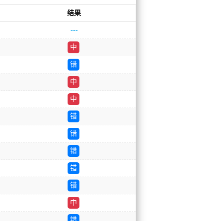
结果
---
中
错
中
中
错
错
错
错
错
中
错