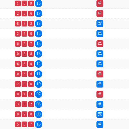
15
单
1
5
9
17
单
2
9
6
17
双
8
7
2
18
单
2
7
9
15
单
6
2
7
16
单
0
8
8
12
单
6
6
0
11
单
0
5
6
10
单
2
8
0
07
单
0
4
3
08
单
3
3
2
09
双
0
9
0
18
单
5
6
7