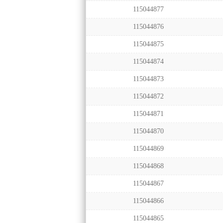
115044877
115044876
115044875
115044874
115044873
115044872
115044871
115044870
115044869
115044868
115044867
115044866
115044865