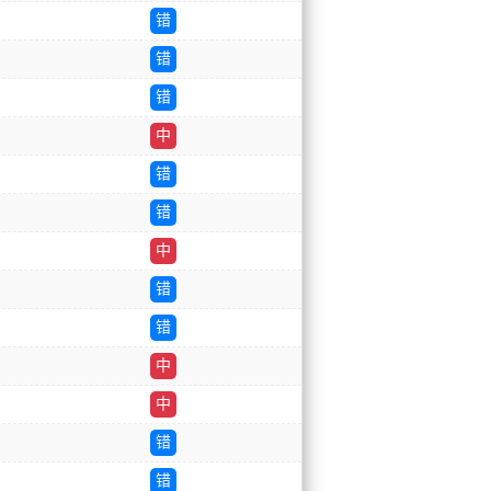
错
错
错
中
错
错
中
错
错
中
中
错
错