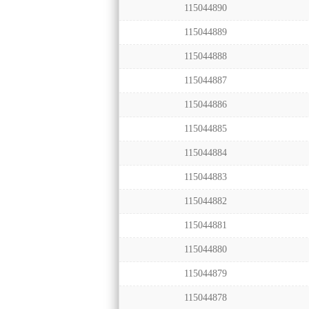
115044890
115044889
115044888
115044887
115044886
115044885
115044884
115044883
115044882
115044881
115044880
115044879
115044878