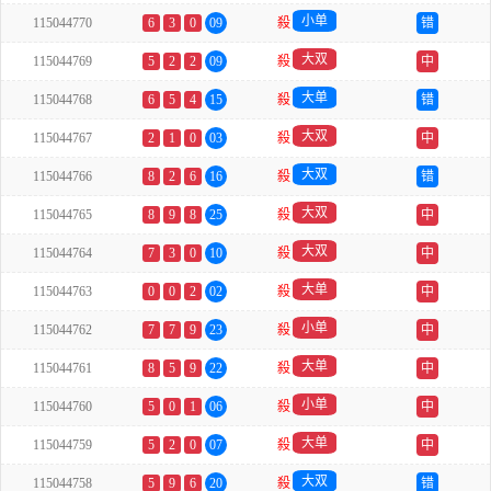
小单
115044770
6
3
0
09
殺
错
大双
115044769
5
2
2
09
殺
中
大单
115044768
6
5
4
15
殺
错
大双
115044767
2
1
0
03
殺
中
大双
115044766
8
2
6
16
殺
错
大双
115044765
8
9
8
25
殺
中
大双
115044764
7
3
0
10
殺
中
大单
115044763
0
0
2
02
殺
中
小单
115044762
7
7
9
23
殺
中
大单
115044761
8
5
9
22
殺
中
小单
115044760
5
0
1
06
殺
中
大单
115044759
5
2
0
07
殺
中
大双
115044758
5
9
6
20
殺
错