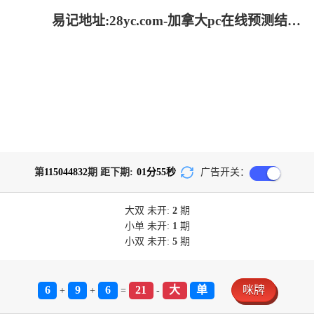
易记地址:28yc.com-加拿大pc在线预测结果-pc28加拿大开奖结果查询_专注研究加拿大预测!
第
115044832
期 距下期:
01
分
55
秒
广告开关：
大双
未开:
2
期
小单
未开:
1
期
小双
未开:
5
期
6
9
6
21
大
单
咪牌
+
+
=
-