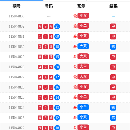
期号
号码
预测
结果
小双
115044833
---
殺
---
小单
115044832
6
9
6
21
殺
中
小双
115044831
1
4
4
09
殺
中
大双
115044830
3
7
8
18
殺
错
大双
115044829
8
2
5
15
殺
中
大单
115044828
4
7
9
20
殺
中
大双
115044827
4
4
4
12
殺
中
小双
115044826
9
6
1
16
殺
中
小单
115044825
7
5
2
14
殺
中
小单
115044824
7
5
1
13
殺
错
小双
115044823
0
6
6
12
殺
错
小单
115044822
9
4
5
18
殺
中