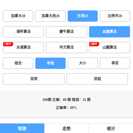
加拿大28
加拿大西28
台湾28
比特币28
诸怀算法
夔牛算法
血屠算法
夫诸算法
毕方算法
山魈算法
组合
杀组
大小
单双
双项
双组
100期 正确：69 期 错误：31 期
正确率：69%
预测
走势
统计