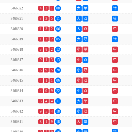
3466822
4
3
1
08
大
单
错
3466821
3
3
5
11
大
双
错
3466820
1
3
2
06
大
双
中
3466819
1
2
2
05
大
双
错
3466818
3
8
2
13
小
单
中
3466817
9
1
3
13
小
双
中
3466816
6
9
5
20
小
双
中
3466815
4
1
1
06
小
双
中
3466814
4
9
9
22
小
双
中
3466813
3
4
4
11
大
单
中
3466812
9
5
4
18
小
双
中
3466811
8
1
9
18
大
单
中