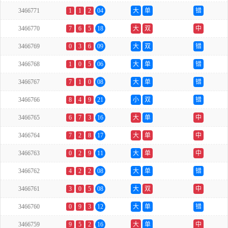
3466771
1
1
2
04
大
单
错
3466770
7
6
5
18
大
双
中
3466769
0
3
6
09
大
双
错
3466768
1
0
5
06
大
单
错
3466767
7
1
0
08
大
单
错
3466766
8
4
9
21
小
双
错
3466765
6
7
3
16
大
单
中
3466764
7
2
8
17
大
单
中
3466763
0
2
9
11
大
单
中
3466762
4
2
2
08
大
单
错
3466761
3
0
5
08
大
双
中
3466760
0
9
3
12
大
单
错
3466759
9
5
2
16
大
单
中