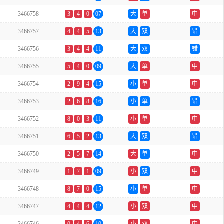
3466758
3
4
0
07
大
单
中
3466757
4
4
5
13
大
双
错
3466756
3
4
4
11
大
双
错
3466755
5
4
0
09
大
单
中
3466754
2
9
4
15
小
单
中
3466753
2
6
8
16
小
单
错
3466752
8
0
3
11
小
单
中
3466751
6
5
2
13
大
双
错
3466750
2
5
7
14
大
单
中
3466749
1
7
1
09
小
双
中
3466748
8
7
0
15
小
单
中
3466747
4
4
4
12
小
双
中