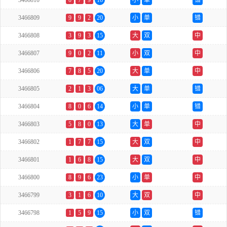
3466810
0
7
9
16
小
单
错
3466809
9
9
2
20
小
单
错
3466808
3
9
3
15
大
双
中
3466807
9
0
2
11
小
双
中
3466806
7
8
5
20
大
单
中
3466805
2
1
3
06
大
单
错
3466804
8
0
6
14
小
单
错
3466803
5
8
0
13
大
单
中
3466802
1
7
7
15
大
双
中
3466801
1
6
8
15
大
双
中
3466800
8
9
6
23
小
单
中
3466799
3
1
6
10
大
双
中
3466798
1
5
9
15
小
双
错