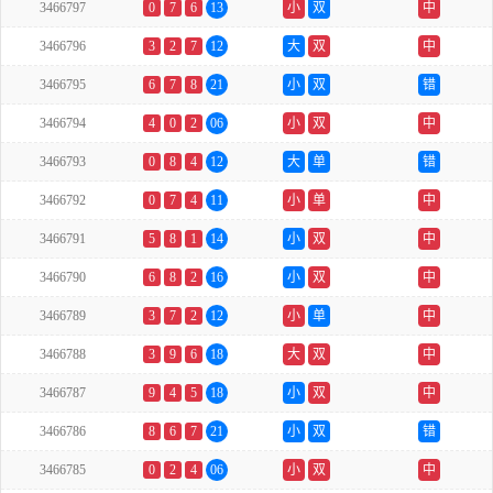
3466797
0
7
6
13
小
双
中
3466796
3
2
7
12
大
双
中
3466795
6
7
8
21
小
双
错
3466794
4
0
2
06
小
双
中
3466793
0
8
4
12
大
单
错
3466792
0
7
4
11
小
单
中
3466791
5
8
1
14
小
双
中
3466790
6
8
2
16
小
双
中
3466789
3
7
2
12
小
单
中
3466788
3
9
6
18
大
双
中
3466787
9
4
5
18
小
双
中
3466786
8
6
7
21
小
双
错
3466785
0
2
4
06
小
双
中