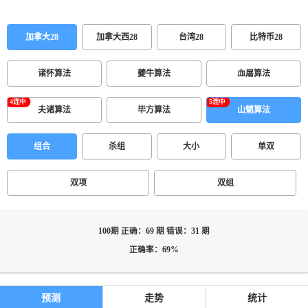
加拿大28
加拿大西28
台湾28
比特币28
诸怀算法
夔牛算法
血屠算法
夫诸算法
毕方算法
山魈算法
组合
杀组
大小
单双
双项
双组
100期 正确：69 期 错误：31 期
正确率：69%
预测
走势
统计