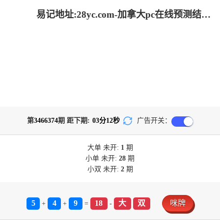
易记地址:28yc.com-加拿大pc在线预测结果-pc28加拿大开奖结果查询_专注研究加拿大预测!
第
3466374
期 距下期:
03
分
12
秒
广告开关：
大单
未开:
1
期
小单
未开:
28
期
小双
未开:
2
期
5
4
9
18
大
双
咪牌
+
+
=
-