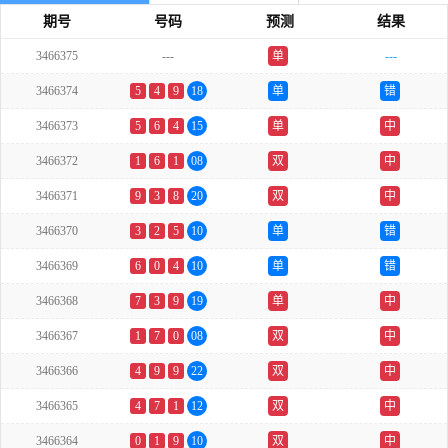
期号
号码
预测
结果
3466375
---
单
---
3466374
5
4
9
18
单
错
3466373
5
6
4
15
单
中
3466372
1
6
1
08
双
中
3466371
9
3
8
20
双
中
3466370
3
2
5
10
单
错
3466369
6
0
4
10
单
错
3466368
7
3
9
19
单
中
3466367
1
7
0
08
双
中
3466366
4
9
9
22
双
中
3466365
4
7
1
12
双
中
3466364
0
1
9
10
双
中