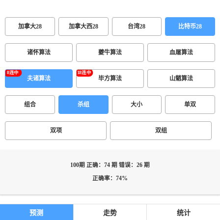
加拿大28
加拿大西28
台湾28
比特币28
诸怀算法
夔牛算法
血屠算法
夫诸算法
毕方算法
山魈算法
组合
杀组
大小
单双
双项
双组
100期 正确：74 期 错误：26 期
正确率：74%
预测
走势
统计