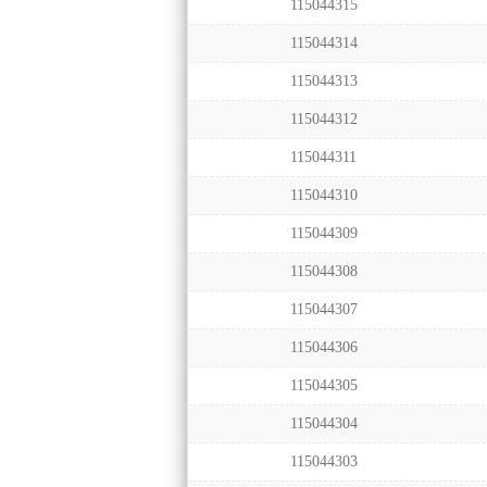
115044315
115044314
115044313
115044312
115044311
115044310
115044309
115044308
115044307
115044306
115044305
115044304
115044303