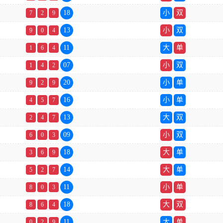
18
小
双
7
2
9
13
小
双
9
0
4
11
大
单
1
6
4
07
小
双
1
4
2
20
小
单
9
2
9
16
小
单
4
5
7
13
大
双
2
4
7
09
小
双
6
0
3
18
大
单
3
6
9
14
大
单
5
2
7
11
小
单
8
0
3
18
大
双
8
6
4
11
大
单
0
2
9