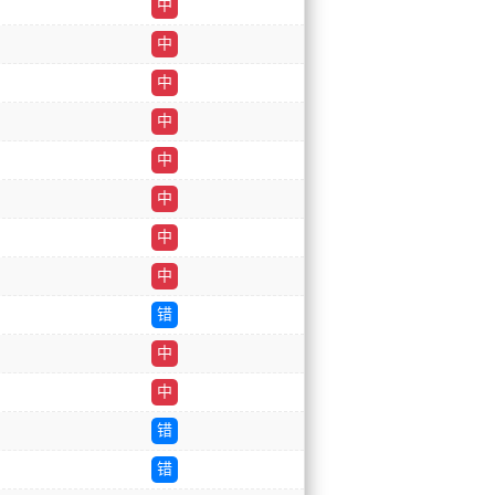
中
中
中
中
中
中
中
中
错
中
中
错
错