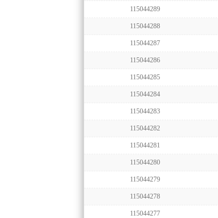
115044289
115044288
115044287
115044286
115044285
115044284
115044283
115044282
115044281
115044280
115044279
115044278
115044277