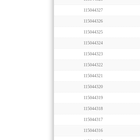
115044327
115044326
115044325
115044324
115044323
115044322
115044321
115044320
115044319
115044318
115044317
115044316