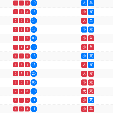
10
大
单
0
9
1
13
小
双
3
7
3
14
大
单
7
6
1
17
小
双
7
2
8
09
小
单
2
0
7
13
小
单
5
4
4
15
小
双
1
8
6
15
大
双
6
5
4
20
大
双
9
7
4
06
小
双
3
0
3
18
大
双
9
9
0
11
小
双
1
5
5
11
小
单
4
3
4