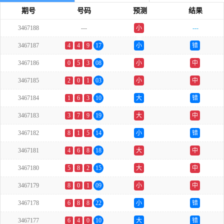
期号
号码
预测
结果
3467188
---
小
---
单
3467187
4
4
9
17
小
错
3467186
0
5
3
08
小
中
3467185
2
0
1
03
小
中
3467184
1
6
3
10
大
错
3467183
3
7
9
19
大
中
3467182
8
1
5
14
小
错
3467181
4
6
8
18
大
中
3467180
5
8
2
15
大
中
3467179
8
0
1
09
小
中
3467178
6
8
8
22
小
错
3467177
6
4
0
10
大
错