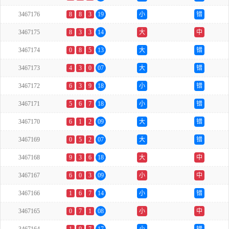
3467176
8
8
3
19
小
错
3467175
8
3
3
14
大
中
3467174
0
8
5
13
大
错
3467173
4
3
0
07
大
错
3467172
6
3
9
18
小
错
3467171
5
6
7
18
小
错
3467170
6
1
2
09
大
错
3467169
0
5
2
07
大
错
3467168
9
3
6
18
大
中
3467167
6
0
3
09
小
中
3467166
1
6
7
14
小
错
3467165
0
7
1
08
小
中