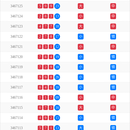
3467125
5
9
9
23
大
中
3467124
2
8
3
13
小
中
3467123
4
7
7
18
大
中
3467122
2
7
8
17
小
错
3467121
8
3
1
12
小
中
3467120
7
8
4
19
小
错
3467119
7
2
9
18
小
错
3467118
9
9
8
26
小
错
3467117
6
4
6
16
小
错
3467116
1
1
7
09
小
中
3467115
6
7
3
16
大
中
3467114
4
9
2
15
小
错
3467113
5
7
1
13
大
错