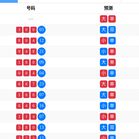
号码
预测
---
大
单
03
大
双
3
0
0
12
小
单
8
0
4
21
小
单
9
4
8
09
大
单
1
8
0
04
小
单
0
0
4
23
大
单
8
8
7
07
大
单
1
6
0
16
小
单
6
4
6
07
小
单
2
1
4
13
大
双
5
8
0
12
小
单
3
7
2