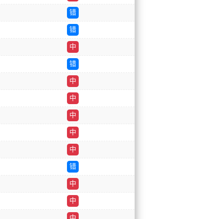
错
错
中
错
中
中
中
中
中
错
中
中
中