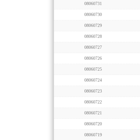
08060731
08060730
08060729
08060728
08060727
08060726
08060725
08060724
08060723
08060722
08060721
08060720
08060719