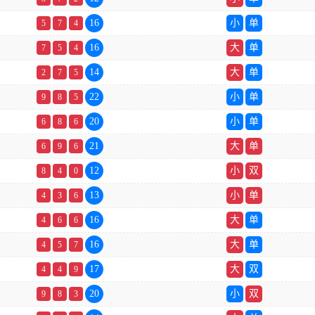
16
小
单
5
7
4
16
大
单
7
5
4
14
大
单
2
7
5
22
小
单
9
8
5
20
小
单
6
8
6
21
大
单
6
9
6
12
小
双
8
4
0
13
小
单
4
3
6
16
大
单
4
6
6
16
大
单
4
5
7
17
大
双
4
4
9
20
小
双
9
8
3