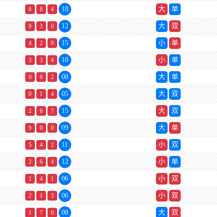
18
大
单
6
8
4
12
大
双
9
3
0
15
小
单
4
2
9
10
小
单
3
3
4
08
大
单
0
6
2
05
大
双
0
1
4
15
大
双
2
6
7
09
大
单
9
0
0
11
小
双
5
4
2
12
小
单
2
6
4
06
小
双
1
4
1
06
小
双
2
1
3
08
大
双
1
7
0