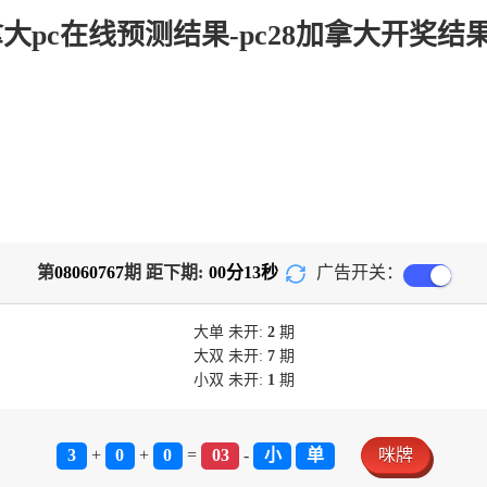
第
08060767
期 距下期:
00
分
13
秒
广告开关：
大单
未开:
2
期
大双
未开:
7
期
小双
未开:
1
期
3
+
0
+
0
=
03
-
小
单
咪牌