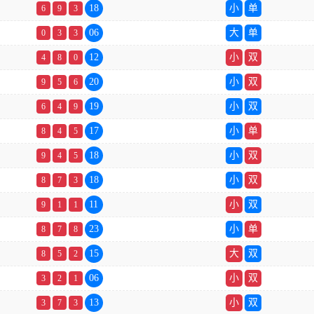
18
小
单
6
9
3
06
大
单
0
3
3
12
小
双
4
8
0
20
小
双
9
5
6
19
小
双
6
4
9
17
小
单
8
4
5
18
小
双
9
4
5
18
小
双
8
7
3
11
小
双
9
1
1
23
小
单
8
7
8
15
大
双
8
5
2
06
小
双
3
2
1
13
小
双
3
7
3