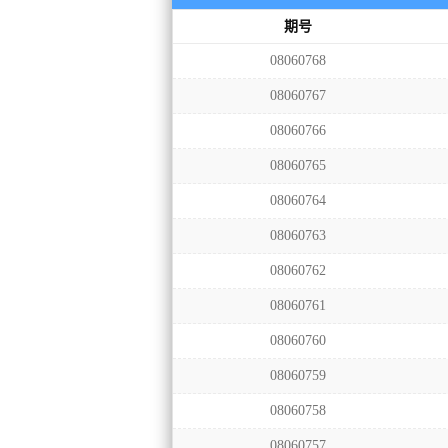
期号
08060768
08060767
08060766
08060765
08060764
08060763
08060762
08060761
08060760
08060759
08060758
08060757