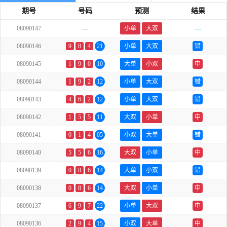
期号
号码
预测
结果
08090147
---
小单
大双
---
08090146
9
8
4
21
小单
大双
错
08090145
1
9
0
10
大单
小双
中
08090144
1
9
2
12
小单
大双
错
08090143
4
6
2
12
小单
大双
错
08090142
1
5
5
11
大双
小单
中
08090141
0
1
4
05
小双
大单
错
08090140
5
5
6
16
大双
小单
中
08090139
0
8
6
14
大单
小双
错
08090138
0
8
6
14
大双
小单
中
08090137
6
9
7
22
小单
大双
中
08090136
2
9
4
15
小双
大单
中