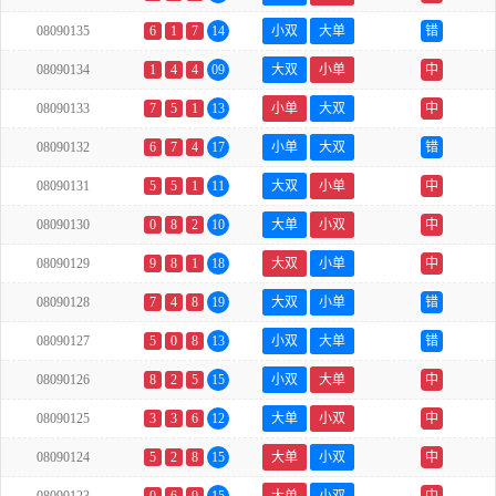
08090135
6
1
7
14
小双
大单
错
08090134
1
4
4
09
大双
小单
中
08090133
7
5
1
13
小单
大双
中
08090132
6
7
4
17
小单
大双
错
08090131
5
5
1
11
大双
小单
中
08090130
0
8
2
10
大单
小双
中
08090129
9
8
1
18
大双
小单
中
08090128
7
4
8
19
大双
小单
错
08090127
5
0
8
13
小双
大单
错
08090126
8
2
5
15
小双
大单
中
08090125
3
3
6
12
大单
小双
中
08090124
5
2
8
15
大单
小双
中