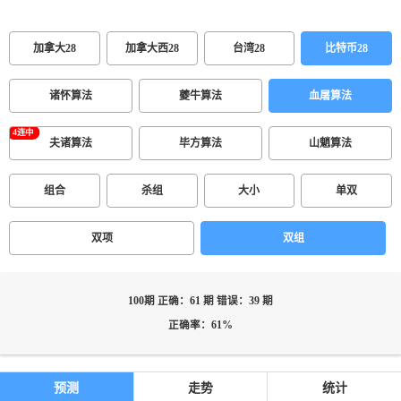
加拿大28
加拿大西28
台湾28
比特币28
诸怀算法
夔牛算法
血屠算法
夫诸算法
毕方算法
山魈算法
组合
杀组
大小
单双
双项
双组
100期 正确：61 期 错误：39 期
正确率：61%
预测
走势
统计