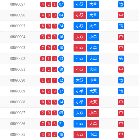
08090097
4
2
1
07
小双
大单
错
08090096
4
0
0
04
小双
大单
中
08090095
6
9
9
24
小双
大单
错
08090094
3
4
9
16
大双
小单
中
08090093
7
0
3
10
小双
大单
中
08090092
6
1
6
13
小双
大单
错
08090091
3
2
5
10
小双
大单
中
08090090
1
7
4
12
大双
小单
错
08090089
6
2
9
17
小单
大双
错
08090088
0
8
6
14
小单
大双
中
08090087
2
0
3
05
大双
小单
中
08090086
7
6
8
21
小双
大单
中
08090085
3
6
7
16
大双
小单
中