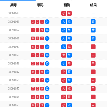
期号
号码
预测
结果
08091064
---
小
单
---
08091063
3
0
1
04
大
单
错
08091062
7
0
9
16
小
单
错
08091061
0
2
2
04
大
单
错
08091060
6
2
1
09
大
单
中
08091059
7
2
7
16
大
单
中
08091058
2
6
7
15
小
单
中
08091057
0
0
9
09
小
双
中
08091056
2
0
2
04
小
单
中
08091055
7
6
9
22
大
双
中
08091054
4
1
5
10
小
双
中
08091053
0
4
3
07
小
双
中