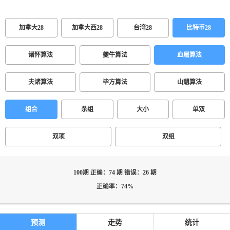
加拿大28
加拿大西28
台湾28
比特币28
诸怀算法
夔牛算法
血屠算法
夫诸算法
毕方算法
山魈算法
组合
杀组
大小
单双
双项
双组
100期 正确：74 期 错误：26 期
正确率：74%
预测
走势
统计