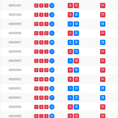
08091001
0
9
5
14
大
双
中
08091000
9
4
1
14
大
单
中
08090999
9
0
5
14
小
单
错
08090998
0
5
6
11
小
双
中
08090997
6
0
2
08
大
单
错
08090996
6
7
2
15
大
双
中
08090995
5
9
3
17
小
单
中
08090994
6
5
9
20
大
单
中
08090993
4
8
4
16
大
双
中
08090992
9
7
4
20
小
单
错
08090991
4
9
4
17
小
双
错
08090990
3
9
6
18
大
单
中
08090989
0
2
4
06
小
双
中