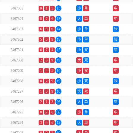
3467305
9
1
5
15
小
单
中
3467304
0
7
6
13
大
单
中
3467303
6
8
0
14
小
单
错
3467302
5
5
8
18
小
单
错
3467301
6
7
4
17
小
双
错
3467300
2
8
9
19
大
双
中
3467299
1
4
5
10
小
双
中
3467298
8
2
9
19
小
双
错
3467297
1
0
9
10
大
双
中
3467296
2
1
3
06
大
单
错
3467295
0
2
6
08
小
单
中
3467294
3
4
6
13
大
单
中