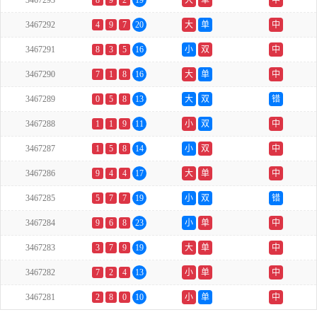
3467293
8
9
2
19
大
单
中
3467292
4
9
7
20
大
单
中
3467291
8
3
5
16
小
双
中
3467290
7
1
8
16
大
单
中
3467289
0
5
8
13
大
双
错
3467288
1
1
9
11
小
双
中
3467287
1
5
8
14
小
双
中
3467286
9
4
4
17
大
单
中
3467285
5
7
7
19
小
双
错
3467284
9
6
8
23
小
单
中
3467283
3
7
9
19
大
单
中
3467282
7
2
4
13
小
单
中
3467281
2
8
0
10
小
单
中