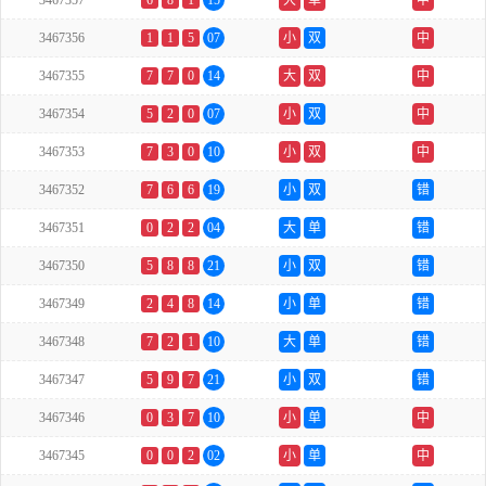
3467357
6
8
1
15
大
单
中
3467356
1
1
5
07
小
双
中
3467355
7
7
0
14
大
双
中
3467354
5
2
0
07
小
双
中
3467353
7
3
0
10
小
双
中
3467352
7
6
6
19
小
双
错
3467351
0
2
2
04
大
单
错
3467350
5
8
8
21
小
双
错
3467349
2
4
8
14
小
单
错
3467348
7
2
1
10
大
单
错
3467347
5
9
7
21
小
双
错
3467346
0
3
7
10
小
单
中
3467345
0
0
2
02
小
单
中