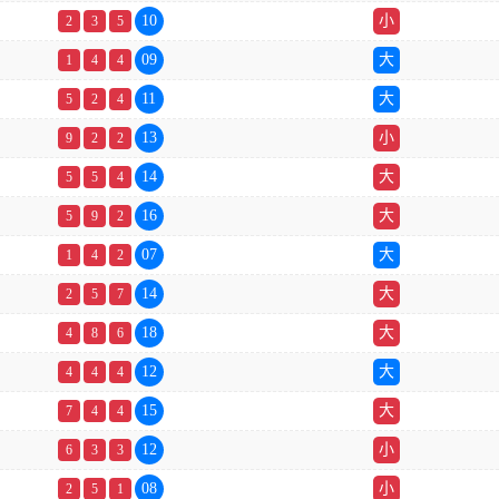
10
小
2
3
5
09
大
1
4
4
11
大
5
2
4
13
小
9
2
2
14
大
5
5
4
16
大
5
9
2
07
大
1
4
2
14
大
2
5
7
18
大
4
8
6
12
大
4
4
4
15
大
7
4
4
12
小
6
3
3
08
小
2
5
1