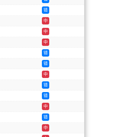
错
中
中
中
错
错
中
错
错
中
错
中