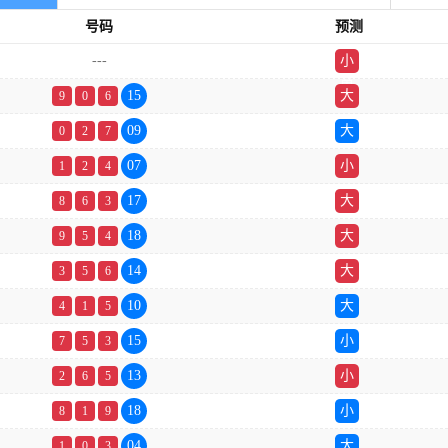
号码
预测
---
小
单
15
大
9
0
6
09
大
0
2
7
07
小
1
2
4
17
大
8
6
3
18
大
9
5
4
14
大
3
5
6
10
大
4
1
5
15
小
7
5
3
13
小
2
6
5
18
小
8
1
9
04
大
1
0
3