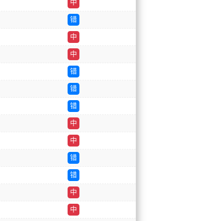
中
错
中
中
错
错
错
中
中
错
错
中
中