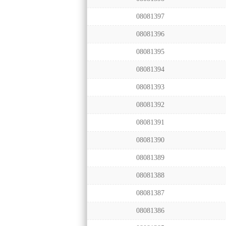
08081397
08081396
08081395
08081394
08081393
08081392
08081391
08081390
08081389
08081388
08081387
08081386