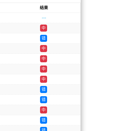
结果
---
中
错
中
中
中
中
错
错
中
错
错