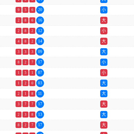
20
小
9
5
6
16
大
2
8
6
12
小
2
8
2
14
大
4
8
2
09
大
3
3
3
17
小
8
2
7
07
小
1
5
1
03
大
1
2
0
11
大
2
1
8
17
大
3
7
7
13
大
2
3
8
17
大
8
2
7